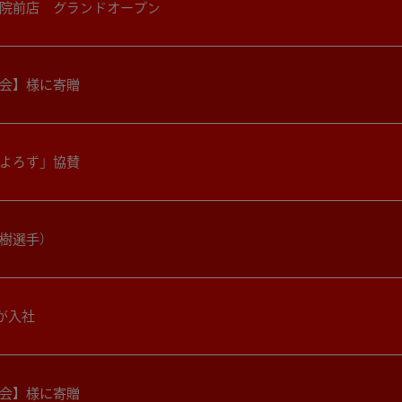
院前店 グランドオープン
会】様に寄贈
よろず」協賛
樹選手）
名が入社
会】様に寄贈