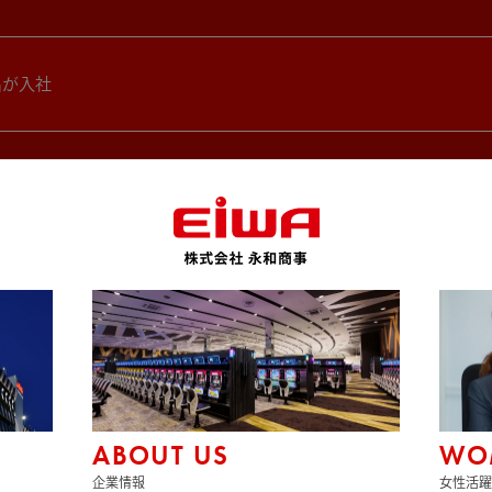
名が入社
会】様に寄贈
名が入社
ABOUT US
WOM
様を通じて地域の方々に寄付
企業情報
女性活